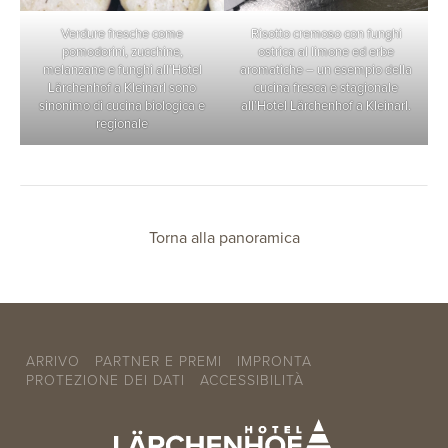
Verdure fresche come
Risotto cremoso con funghi
pomodorini, zucchine,
ostrica al limone ed erbe
melanzane e funghi all’Hotel
aromatiche – un esempio della
Lärchenhof a Kleinarl sono
cucina fresca e stagionale
sinonimo di cucina biologica e
all’Hotel Lärchenhof a Kleinarl.
regionale
Torna alla panoramica
ARRIVO
PARTNER E PREMI
IMPRONTA
PROTEZIONE DEI DATI
ACCESSIBILITÀ