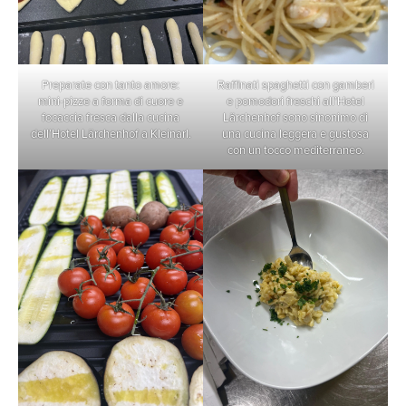
Preparate con tanto amore:
Raffinati spaghetti con gamberi
mini-pizze a forma di cuore e
e pomodori freschi all’Hotel
focaccia fresca dalla cucina
Lärchenhof sono sinonimo di
dell’Hotel Lärchenhof a Kleinarl.
una cucina leggera e gustosa
con un tocco mediterraneo.