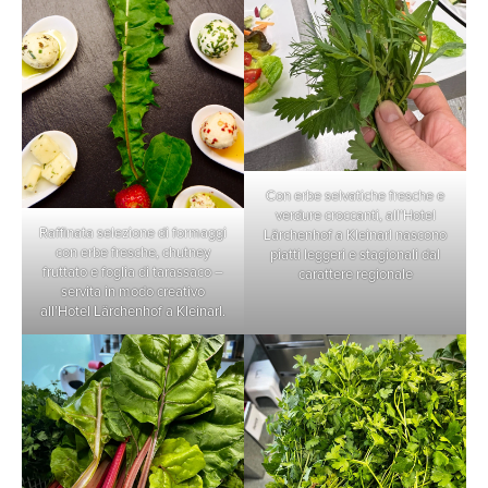
Con erbe selvatiche fresche e
verdure croccanti, all’Hotel
Raffinata selezione di formaggi
Lärchenhof a Kleinarl nascono
con erbe fresche, chutney
piatti leggeri e stagionali dal
fruttato e foglia di tarassaco –
carattere regionale
servita in modo creativo
all’Hotel Lärchenhof a Kleinarl.