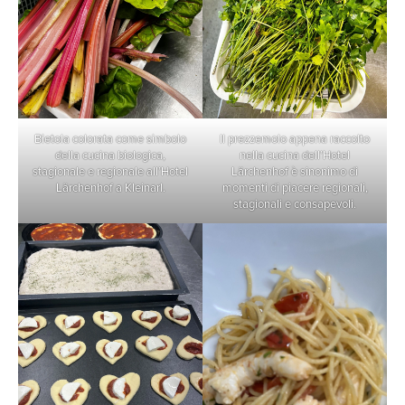
Bietola colorata come simbolo
Il prezzemolo appena raccolto
della cucina biologica,
nella cucina dell’Hotel
stagionale e regionale all’Hotel
Lärchenhof è sinonimo di
Lärchenhof a Kleinarl.
momenti di piacere regionali,
stagionali e consapevoli.