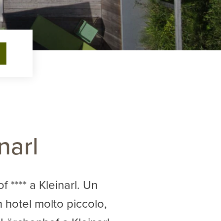
Arrivo
Partenza
submit
narl
 **** a Kleinarl. Un
n hotel molto piccolo,