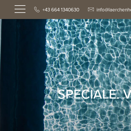
+43 664 1340630
info@laerchenho
SPECIALE. 