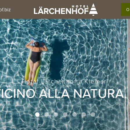
f.biz
O
Hotel Lärchenhof a Kleinarl
VICINO ALLA NATURA