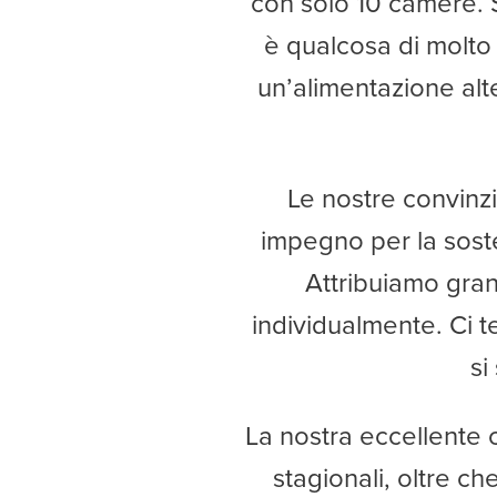
con solo 10 camere. S
è qualcosa di molto 
un’alimentazione alter
Le nostre convinzio
impegno per la sosteni
Attribuiamo gran
individualmente. Ci t
si
La nostra eccellente c
stagionali, oltre ch