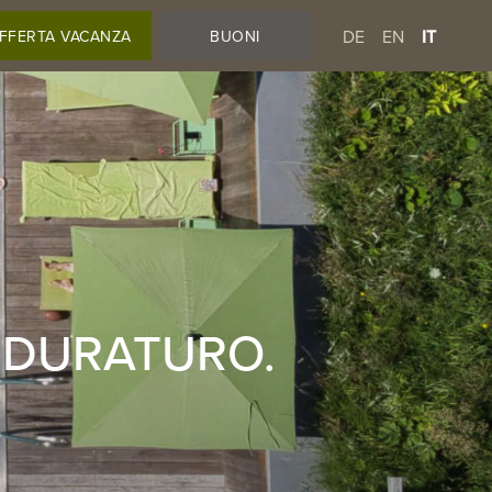
DE
EN
IT
FFERTA VACANZA
BUONI
. DURATURO.