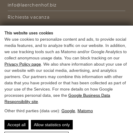
info@laerchenhof.biz
Richiesta vacanza
OFFERTA
This website uses cookies
VACANZA
We use cookies to personalize content and ads, to provide social
media features, and to analyze traffic on our website. In addition,
BUONI
we use tracking tools such as Matomo and/or Google Analytics to
collect anonymous usage data. You can block tracking on our
Privacy Policy page
. We also share information about your use of
our website with our social media, advertising, and analytics
partners. Our partners may combine this information with other
data that you have provided or that has been collected as part of
your use of the Services. For more details on how Google
processes personal data, see the
Google Business Data
Responsibility site
.
Other third parties (data use):
Google
,
Matomo
Accept all
Allow statistics only