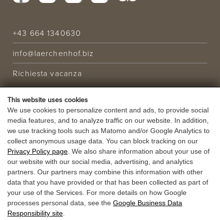
+43 664 1340630
info@laerchenhof.biz
Richiesta vacanza
OFFERTA
This website uses cookies
VACANZA
We use cookies to personalize content and ads, to provide social
media features, and to analyze traffic on our website. In addition,
BUONI
we use tracking tools such as Matomo and/or Google Analytics to
collect anonymous usage data. You can block tracking on our
Privacy Policy page
. We also share information about your use of
our website with our social media, advertising, and analytics
partners. Our partners may combine this information with other
data that you have provided or that has been collected as part of
your use of the Services. For more details on how Google
processes personal data, see the
Google Business Data
Responsibility site
.