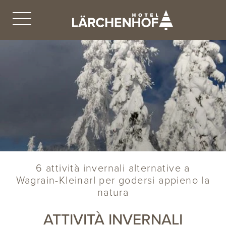
6 attività invernali alternative a
Wagrain-Kleinarl per godersi appieno la
natura
ATTIVITÀ INVERNALI