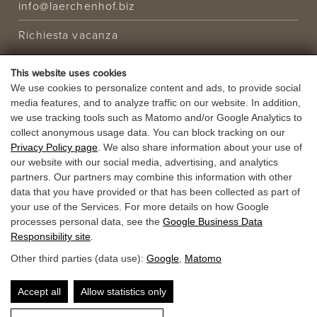
info@laerchenhof.biz
Richiesta vacanza
OFFERTA
This website uses cookies
VACANZA
We use cookies to personalize content and ads, to provide social
media features, and to analyze traffic on our website. In addition,
BUONI
we use tracking tools such as Matomo and/or Google Analytics to
collect anonymous usage data. You can block tracking on our
Privacy Policy page
. We also share information about your use of
our website with our social media, advertising, and analytics
partners. Our partners may combine this information with other
data that you have provided or that has been collected as part of
your use of the Services. For more details on how Google
processes personal data, see the
Google Business Data
Responsibility site
.
Other third parties (data use):
Google
,
Matomo
Accept all
Allow statistics only