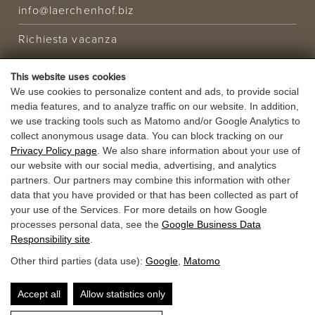
info@laerchenhof.biz
Richiesta vacanza
OFFERTA
This website uses cookies
VACANZA
We use cookies to personalize content and ads, to provide social
media features, and to analyze traffic on our website. In addition,
BUONI
we use tracking tools such as Matomo and/or Google Analytics to
collect anonymous usage data. You can block tracking on our
Privacy Policy page
. We also share information about your use of
our website with our social media, advertising, and analytics
partners. Our partners may combine this information with other
data that you have provided or that has been collected as part of
your use of the Services. For more details on how Google
processes personal data, see the
Google Business Data
Responsibility site
.
Other third parties (data use):
Google
,
Matomo
Accept all
Allow statistics only