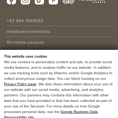
+43 664 1340630
info@laerchenhof.biz
Richiesta vacanza
OFFERTA
This website uses cookies
VACANZA
We use cookies to personalize content and ads, to provide social
media features, and to analyze traffic on our website. In addition,
BUONI
we use tracking tools such as Matomo and/or Google Analytics to
collect anonymous usage data. You can block tracking on our
Privacy Policy page
. We also share information about your use of
our website with our social media, advertising, and analytics
partners. Our partners may combine this information with other
data that you have provided or that has been collected as part of
your use of the Services. For more details on how Google
processes personal data, see the
Google Business Data
Responsibility site
.