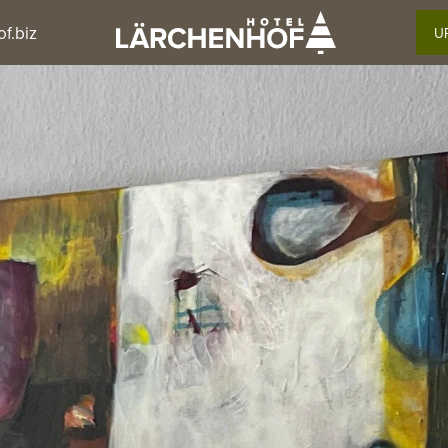
f.biz
U