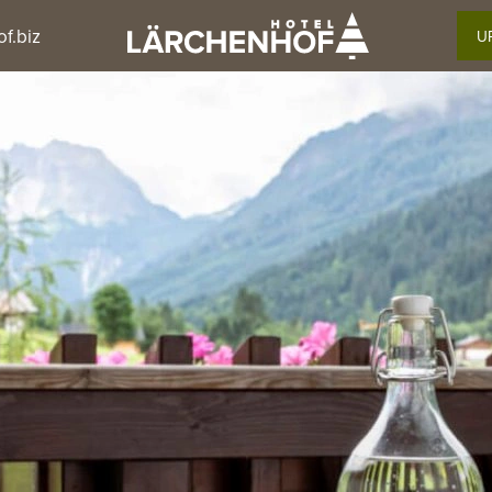
f.biz
U