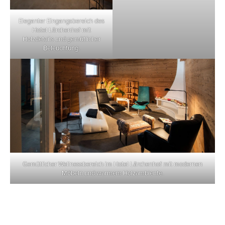
Eleganter Eingangsbereich des
Hotel Lärchenhof mit
Holzdetails und gemütlicher
Beleuchtung.
Gemütlicher Wellnessbereich im Hotel Lärchenhof mit modernen
Möbeln und warmem Holzambiente.