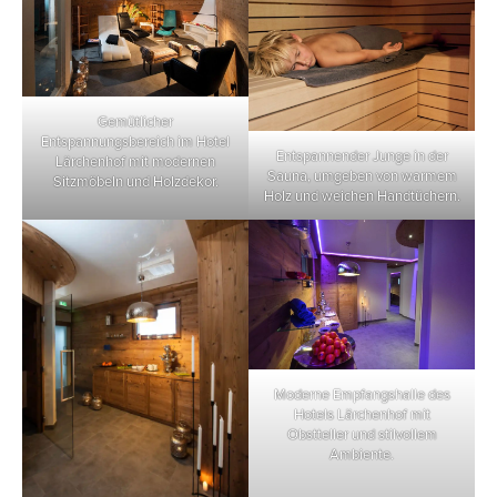
Gemütlicher
Entspannungsbereich im Hotel
Entspannender Junge in der
Lärchenhof mit modernen
Sauna, umgeben von warmem
Sitzmöbeln und Holzdekor.
Holz und weichen Handtüchern.
Moderne Empfangshalle des
Hotels Lärchenhof mit
Obstteller und stilvollem
Ambiente.