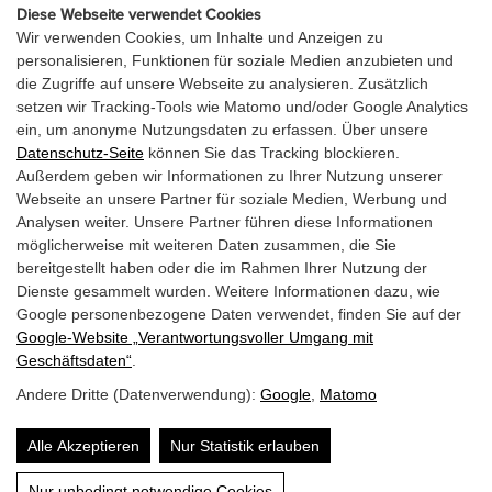
info@laerchenhof.biz
Diese Webseite verwendet Cookies
Wir verwenden Cookies, um Inhalte und Anzeigen zu
Urlaubsanfrage
personalisieren, Funktionen für soziale Medien anzubieten und
die Zugriffe auf unsere Webseite zu analysieren. Zusätzlich
setzen wir Tracking-Tools wie Matomo und/oder Google Analytics
URLAUBSANGEBOT
ein, um anonyme Nutzungsdaten zu erfassen. Über unsere
Datenschutz-Seite
können Sie das Tracking blockieren.
GUTSCHEINE
Außerdem geben wir Informationen zu Ihrer Nutzung unserer
Webseite an unsere Partner für soziale Medien, Werbung und
Analysen weiter. Unsere Partner führen diese Informationen
möglicherweise mit weiteren Daten zusammen, die Sie
bereitgestellt haben oder die im Rahmen Ihrer Nutzung der
Dienste gesammelt wurden. Weitere Informationen dazu, wie
Google personenbezogene Daten verwendet, finden Sie auf der
Google‑Website „Verantwortungsvoller Umgang mit
Geschäftsdaten“
.
Andere Dritte (Datenverwendung):
Google
,
Matomo
Alle Akzeptieren
Nur Statistik erlauben
Website by:
Nur unbedingt notwendige Cookies