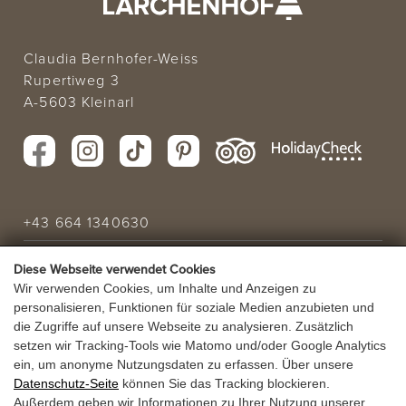
Claudia Bernhofer-Weiss
Rupertiweg 3
A-5603 Kleinarl
+43 664 1340630
info@laerchenhof.biz
Diese Webseite verwendet Cookies
Wir verwenden Cookies, um Inhalte und Anzeigen zu
Urlaubsanfrage
personalisieren, Funktionen für soziale Medien anzubieten und
die Zugriffe auf unsere Webseite zu analysieren. Zusätzlich
setzen wir Tracking-Tools wie Matomo und/oder Google Analytics
URLAUBSANGEBOT
ein, um anonyme Nutzungsdaten zu erfassen. Über unsere
Datenschutz-Seite
können Sie das Tracking blockieren.
GUTSCHEINE
Außerdem geben wir Informationen zu Ihrer Nutzung unserer