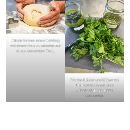
Hände formen einen Hefeteig
mit einem Herz-Ausstecher auf
einem bemehlten Tisch.
Frische Kräuter und Gläser mit
Bio-Gewürzen auf einer
Arbeitsfläche im Hotel
Lärchenhof.