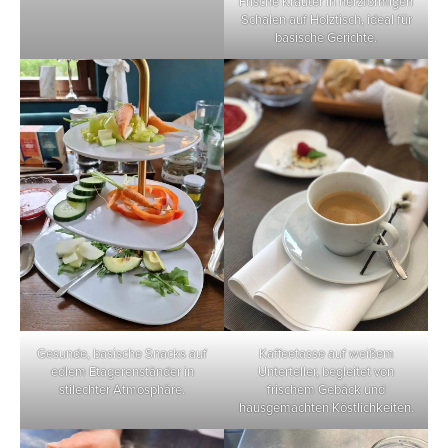
Frische Kräuter in herzförmigen
Schalen auf Holztisch, ideal für
basische Gerichte.
Gesunde, basische Snacks auf
Kaffeetasse auf weißem
edlem Etagerenständer in
Unterteller, begleitet von
stilechter Atmosphäre.
frischem Gebäck und
hausgemachten Köstlichkeiten.